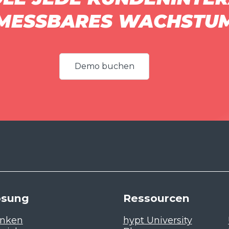
MESSBARES WACHSTU
Demo buchen
ösung
Ressourcen
nken
hypt University