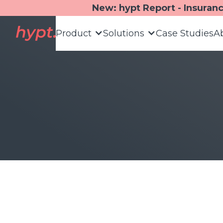
New: hypt Report - Insuran
Product
Solutions
Case Studies
A