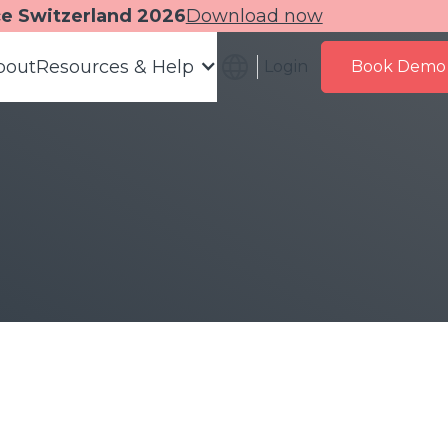
ce Switzerland 2026
Download now
bout
Resources & Help
Login
Book Demo